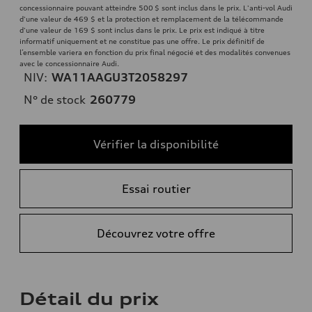
concessionnaire pouvant atteindre 500 $ sont inclus dans le prix. L'anti-vol Audi
d'une valeur de 469 $ et la protection et remplacement de la télécommande
d'une valeur de 169 $ sont inclus dans le prix. Le prix est indiqué à titre
informatif uniquement et ne constitue pas une offre. Le prix définitif de
l’ensemble variera en fonction du prix final négocié et des modalités convenues
avec le concessionnaire Audi.
NIV:
WA11AAGU3T2058297
N° de stock
260779
Vérifier la disponibilité
Essai routier
Découvrez votre offre
Détail du prix