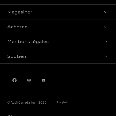
Magasiner
Voir tous les modèles
Acheter
Offres spéciales
Mentions légales
Réserver un essai routier
Soutien
Confidentialité
Pour nous joindre
English
© Audi Canada Inc., 2026.
Please select country