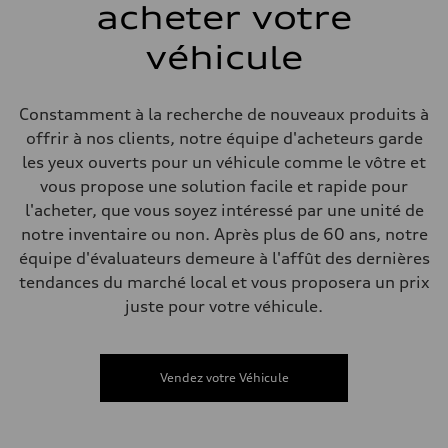
acheter votre
Système de freinage
Système de freinage
single piston front and single piston rear calipers
véhicule
Direction
Direction
Electromechanical Steering with Speed-Sensitive Power Assistance
Poids
Constamment à la recherche de nouveaux produits à
Poids à vide
offrir à nos clients, notre équipe d'acheteurs garde
—
Poids brut admissible
les yeux ouverts pour un véhicule comme le vôtre et
—
vous propose une solution facile et rapide pour
Volumes
Compartiment à bagages
l'acheter, que vous soyez intéressé par une unité de
—
notre inventaire ou non. Après plus de 60 ans, notre
Réservoir de carburant (approx.)
65 L
équipe d'évaluateurs demeure à l'affût des dernières
Données de rendement
tendances du marché local et vous proposera un prix
Vitesse de pointe
210 km/h
juste pour votre véhicule.
Accélération de 0 à 100 km/h
6.2 seconds
Consommation de carburant
Carburant
Vendez votre Véhicule
Premium
Consommation – ville
11.0 l/100 km
Consommation – autoroute
8.1 l/100 km