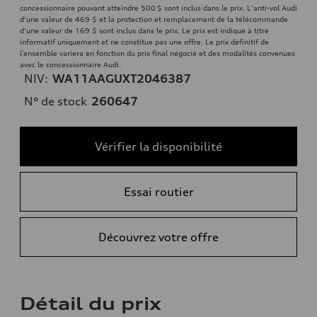
concessionnaire pouvant atteindre 500 $ sont inclus dans le prix. L'anti-vol Audi
d'une valeur de 469 $ et la protection et remplacement de la télécommande
d'une valeur de 169 $ sont inclus dans le prix. Le prix est indiqué à titre
informatif uniquement et ne constitue pas une offre. Le prix définitif de
l’ensemble variera en fonction du prix final négocié et des modalités convenues
avec le concessionnaire Audi.
NIV:
WA11AAGUXT2046387
N° de stock
260647
Vérifier la disponibilité
Essai routier
Découvrez votre offre
Détail du prix