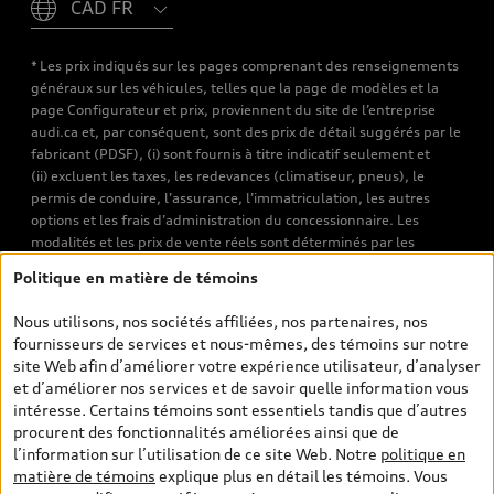
* Les prix indiqués sur les pages comprenant des renseignements
généraux sur les véhicules, telles que la page de modèles et la
page Configurateur et prix, proviennent du site de l’entreprise
audi.ca et, par conséquent, sont des prix de détail suggérés par le
fabricant (PDSF), (i) sont fournis à titre indicatif seulement et
(ii) excluent les taxes, les redevances (climatiseur, pneus), le
permis de conduire, l’assurance, l’immatriculation, les autres
options et les frais d’administration du concessionnaire. Les
modalités et les prix de vente réels sont déterminés par les
concessionnaires. Les prix indiqués sur les pages de recherche de
Politique en matière de témoins
véhicules neufs et d’occasion sont les prix de vente établis par les
concessionnaires et incluent les frais applicables, tels que les frais
Nous utilisons, nos sociétés affiliées, nos partenaires, nos
de transport et d’inspection de prélivraison, les taxes
fournisseurs de services et nous-mêmes, des témoins sur notre
environnementales (pour les véhicules neufs) et les frais
site Web afin d’améliorer votre expérience utilisateur, d’analyser
d’administration des concessionnaires. Toutefois, les taxes de
et d’améliorer nos services et de savoir quelle information vous
vente sont exclues. Veuillez noter que les prix de l’estimateur de
intéresse. Certains témoins sont essentiels tandis que d’autres
versements sont des PDSF s’il a été consulté au moyen de l’onglet
procurent des fonctionnalités améliorées ainsi que de
Configurateur et prix (à titre indicatif). Toutefois, s’il a été
l’information sur l’utilisation de ce site Web. Notre
politique en
consulté à partir des pages de recherche de véhicules neufs et
matière de témoins
explique plus en détail les témoins. Vous
d’occasion, les prix indiqués sont des prix de vente (prix de vente