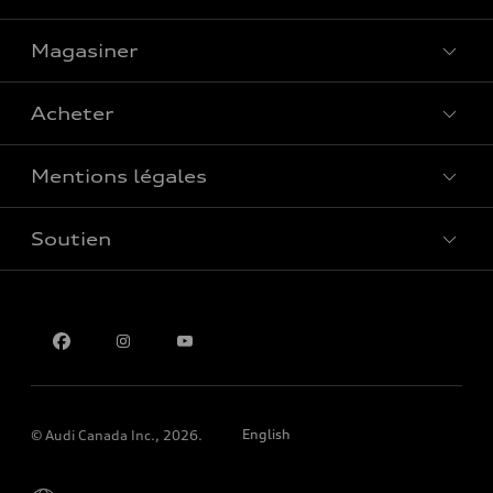
Magasiner
Voir tous les modèles
Acheter
Offres spéciales
Mentions légales
Réserver un essai routier
Soutien
Confidentialité
Pour nous joindre
English
© Audi Canada Inc., 2026.
Please select country