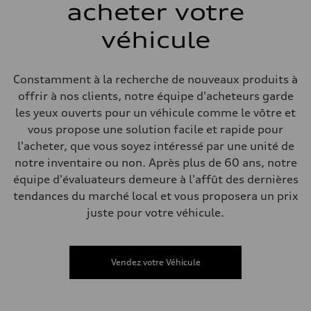
acheter votre
Système de freinage
Système de freinage
single piston front and single piston rear calipers
véhicule
Direction
Direction
Electromechanical Steering with Speed-Sensitive Power Assistance
Poids
Constamment à la recherche de nouveaux produits à
Poids à vide
offrir à nos clients, notre équipe d'acheteurs garde
—
Poids brut admissible
les yeux ouverts pour un véhicule comme le vôtre et
—
vous propose une solution facile et rapide pour
Volumes
Compartiment à bagages
l'acheter, que vous soyez intéressé par une unité de
—
notre inventaire ou non. Après plus de 60 ans, notre
Réservoir de carburant (approx.)
65 L
équipe d'évaluateurs demeure à l'affût des dernières
Données de rendement
tendances du marché local et vous proposera un prix
Vitesse de pointe
210 km/h
juste pour votre véhicule.
Accélération de 0 à 100 km/h
6.2 seconds
Consommation de carburant
Carburant
Vendez votre Véhicule
Premium
Consommation – ville
11.0 l/100 km
Consommation – autoroute
8.1 l/100 km