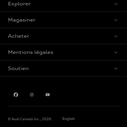
Explorer
Magasiner
Voir tous les modèles
Acheter
Offres spéciales
Mentions légales
Réserver un essai routier
Soutien
Confidentialité
Pour nous joindre
English
© Audi Canada Inc., 2026.