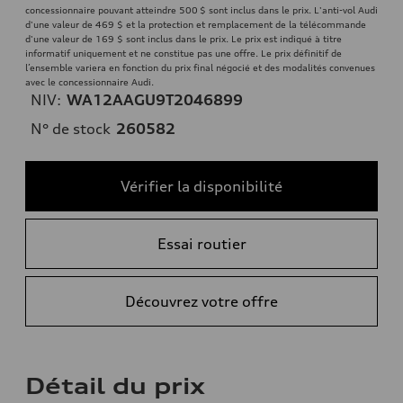
concessionnaire pouvant atteindre 500 $ sont inclus dans le prix. L'anti-vol Audi
d'une valeur de 469 $ et la protection et remplacement de la télécommande
d'une valeur de 169 $ sont inclus dans le prix. Le prix est indiqué à titre
informatif uniquement et ne constitue pas une offre. Le prix définitif de
l’ensemble variera en fonction du prix final négocié et des modalités convenues
avec le concessionnaire Audi.
NIV:
WA12AAGU9T2046899
N° de stock
260582
Vérifier la disponibilité
Essai routier
Découvrez votre offre
Détail du prix