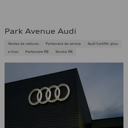
Consommation – autoroute
8.1 l/100 km
Consommation combinée
9.7 l/100 km
Park Avenue Audi
Ventes de voitures
Partenaire de service
Audi Certifié :plus
e-tron
Partenaire R8
Service R8