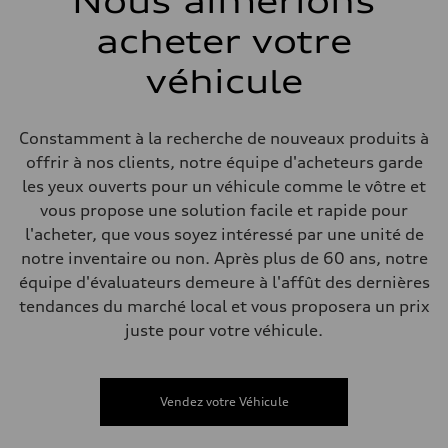
Nous aimerions
Arrière
5-link independent with stabilizer bar
acheter votre
Système de freinage
Système de freinage
single piston front and single piston rear calipers
véhicule
Direction
Direction
Electromechanical Steering with Speed-Sensitive Power Assistance
Poids
Constamment à la recherche de nouveaux produits à
Poids à vide
offrir à nos clients, notre équipe d'acheteurs garde
—
Poids brut admissible
les yeux ouverts pour un véhicule comme le vôtre et
—
vous propose une solution facile et rapide pour
Volumes
Compartiment à bagages
l'acheter, que vous soyez intéressé par une unité de
—
notre inventaire ou non. Après plus de 60 ans, notre
Réservoir de carburant (approx.)
65 L
équipe d'évaluateurs demeure à l'affût des dernières
Données de rendement
tendances du marché local et vous proposera un prix
Vitesse de pointe
210 km/h
juste pour votre véhicule.
Accélération de 0 à 100 km/h
6.2 seconds
Consommation de carburant
Carburant
Vendez votre Véhicule
Premium
Consommation – ville
11.0 l/100 km