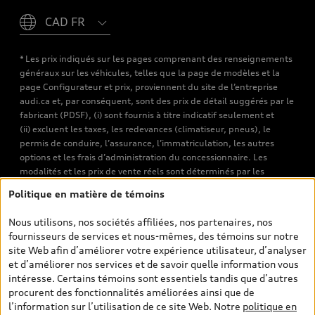
Please select country
* Les prix indiqués sur les pages comprenant des renseignements
généraux sur les véhicules, telles que la page de modèles et la
page Configurateur et prix, proviennent du site de l’entreprise
audi.ca et, par conséquent, sont des prix de détail suggérés par le
fabricant (PDSF), (i) sont fournis à titre indicatif seulement et
(ii) excluent les taxes, les redevances (climatiseur, pneus), le
permis de conduire, l’assurance, l’immatriculation, les autres
options et les frais d’administration du concessionnaire. Les
modalités et les prix de vente réels sont déterminés par les
concessionnaires. Les prix indiqués sur les pages de recherche de
Politique en matière de témoins
véhicules neufs et d’occasion sont les prix de vente établis par les
concessionnaires et incluent les frais applicables, tels que les frais
Nous utilisons, nos sociétés affiliées, nos partenaires, nos
de transport et d’inspection de prélivraison, les taxes
fournisseurs de services et nous-mêmes, des témoins sur notre
environnementales (pour les véhicules neufs) et les frais
site Web afin d’améliorer votre expérience utilisateur, d’analyser
d’administration des concessionnaires. Toutefois, les taxes de
et d’améliorer nos services et de savoir quelle information vous
vente sont exclues. Veuillez noter que les prix de l’estimateur de
intéresse. Certains témoins sont essentiels tandis que d’autres
versements sont des PDSF s’il a été consulté au moyen de l’onglet
procurent des fonctionnalités améliorées ainsi que de
Configurateur et prix (à titre indicatif). Toutefois, s’il a été
l’information sur l’utilisation de ce site Web. Notre
politique en
consulté à partir des pages de recherche de véhicules neufs et