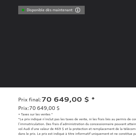
Disponible dès maintenant
70 649,00 $
*
Prix final
:
Prix
:
70 649,00 $
+ Taxes sur les ventes *
*Le prix indiqué n’inclut pas les taxes de vente, ni les frais liés au permis de c
l’immatriculation. Des frais d’administration du concessionnaire pouvant atteind
vol Audi d'une valeur de 469 $ et la protection et remplacement de la téléco
dans le prix. Le prix est indiqué à titre informatif uniquement et ne constitue pa