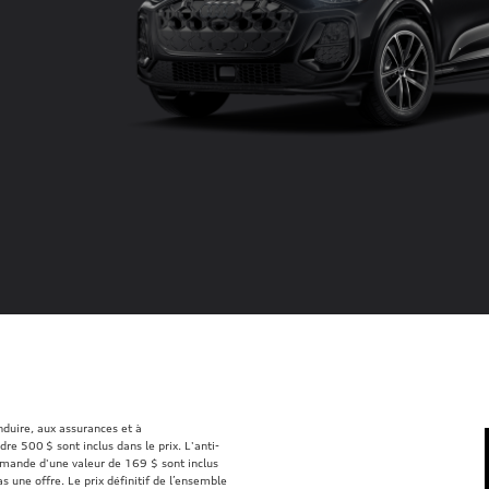
onduire, aux assurances et à
re 500 $ sont inclus dans le prix. L'anti-
mmande d'une valeur de 169 $ sont inclus
s une offre. Le prix définitif de l’ensemble