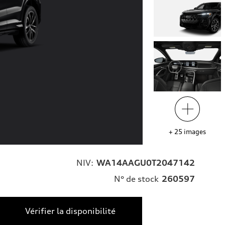
+
25
images
NIV:
WA14AAGU0T2047142
N° de stock
260597
Vérifier la disponibilité