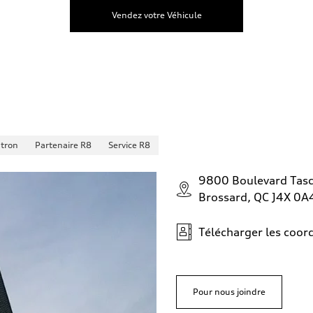
Vendez votre Véhicule
-tron
Partenaire R8
Service R8
9800 Boulevard Tas
Brossard, QC J4X 0A
Télécharger les coo
Pour nous joindre