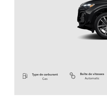
Boîte de vitesses
Type de carburant
Automatic
Gas
Moteur
Type de moteur
I-4 DOHC / 16V / Direct Injection / Turbocharged
Données de rendement
Cylindrée
1984 cm³
Puissance max.