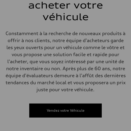
acheter votre
Système de freinage
Système de freinage
single piston front and single piston rear calipers
véhicule
Direction
Direction
Electromechanical Steering with Speed-Sensitive Power Assistance
Poids
Constamment à la recherche de nouveaux produits à
Poids à vide
offrir à nos clients, notre équipe d'acheteurs garde
—
Poids brut admissible
les yeux ouverts pour un véhicule comme le vôtre et
—
vous propose une solution facile et rapide pour
Volumes
Compartiment à bagages
l'acheter, que vous soyez intéressé par une unité de
—
notre inventaire ou non. Après plus de 60 ans, notre
Réservoir de carburant (approx.)
65 L
équipe d'évaluateurs demeure à l'affût des dernières
Données de rendement
tendances du marché local et vous proposera un prix
Vitesse de pointe
210 km/h
juste pour votre véhicule.
Accélération de 0 à 100 km/h
6.2 seconds
Consommation de carburant
Carburant
Vendez votre Véhicule
Premium
Consommation – ville
11.0 l/100 km
Consommation – autoroute
8.1 l/100 km