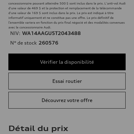
concessionnaire pouvant atteindre 500 $ sont inclus dans le prix. L'anti-vol Audi
d'une valeur de 469 $ et la protection et remplacement de la télécommande
d'une valeur de 169 $ sont inclus dans le prix. Le prix est indiqué à titre
informatif uniquement et ne constitue pas une offre. Le prix définitif de
l’ensemble variera en fonction du prix final négocié et des modalités convenues
avec le concessionnaire Audi.
NIV:
WA14AAGU5T2043488
N° de stock
260576
Vérifier la disponibilité
Essai routier
Découvrez votre offre
Détail du prix