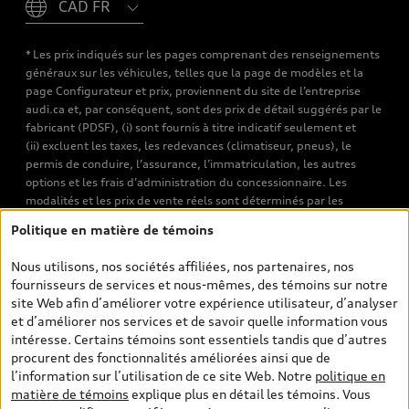
* Les prix indiqués sur les pages comprenant des renseignements
généraux sur les véhicules, telles que la page de modèles et la
page Configurateur et prix, proviennent du site de l’entreprise
audi.ca et, par conséquent, sont des prix de détail suggérés par le
fabricant (PDSF), (i) sont fournis à titre indicatif seulement et
(ii) excluent les taxes, les redevances (climatiseur, pneus), le
permis de conduire, l’assurance, l’immatriculation, les autres
options et les frais d’administration du concessionnaire. Les
modalités et les prix de vente réels sont déterminés par les
concessionnaires. Les prix indiqués sur les pages de recherche de
Politique en matière de témoins
véhicules neufs et d’occasion sont les prix de vente établis par les
concessionnaires et incluent les frais applicables, tels que les frais
Nous utilisons, nos sociétés affiliées, nos partenaires, nos
de transport et d’inspection de prélivraison, les taxes
fournisseurs de services et nous-mêmes, des témoins sur notre
environnementales (pour les véhicules neufs) et les frais
site Web afin d’améliorer votre expérience utilisateur, d’analyser
d’administration des concessionnaires. Toutefois, les taxes de
et d’améliorer nos services et de savoir quelle information vous
vente sont exclues. Veuillez noter que les prix de l’estimateur de
intéresse. Certains témoins sont essentiels tandis que d’autres
versements sont des PDSF s’il a été consulté au moyen de l’onglet
procurent des fonctionnalités améliorées ainsi que de
Configurateur et prix (à titre indicatif). Toutefois, s’il a été
l’information sur l’utilisation de ce site Web. Notre
politique en
consulté à partir des pages de recherche de véhicules neufs et
matière de témoins
explique plus en détail les témoins. Vous
d’occasion, les prix indiqués sont des prix de vente (prix de vente