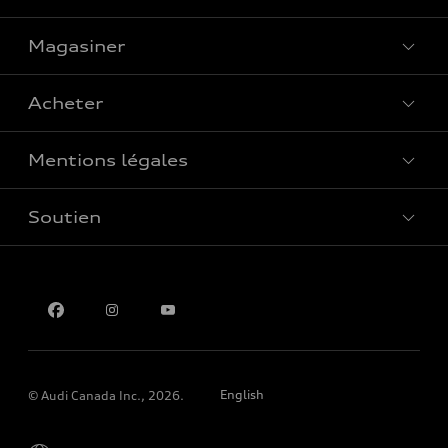
Magasiner
Voir tous les modèles
Acheter
Offres spéciales
Mentions légales
Réserver un essai routier
Soutien
Confidentialité
Pour nous joindre
English
© Audi Canada Inc., 2026.
Please select country