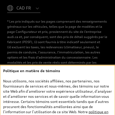
Please select country
* Les prix indiqués sur les pages comprenant des renseignements
généraux sur les véhicules, telles que la page de modèles et la
page Configurateur et prix, proviennent du site de l’entreprise
audi.ca et, par conséquent, sont des prix de détail suggérés par le
fabricant (PDSF), (i) sont fournis à titre indicatif seulement et
(ii) excluent les taxes, les redevances (climatiseur, pneus), le
permis de conduire, l’assurance, l’immatriculation, les autres
options et les frais d’administration du concessionnaire. Les
modalités et les prix de vente réels sont déterminés par les
concessionnaires. Les prix indiqués sur les pages de recherche de
Politique en matière de témoins
véhicules neufs et d’occasion sont les prix de vente établis par les
concessionnaires et incluent les frais applicables, tels que les frais
Nous utilisons, nos sociétés affiliées, nos partenaires, nos
de transport et d’inspection de prélivraison, les taxes
fournisseurs de services et nous-mêmes, des témoins sur notre
environnementales (pour les véhicules neufs) et les frais
site Web afin d’améliorer votre expérience utilisateur, d’analyser
d’administration des concessionnaires. Toutefois, les taxes de
et d’améliorer nos services et de savoir quelle information vous
vente sont exclues. Veuillez noter que les prix de l’estimateur de
intéresse. Certains témoins sont essentiels tandis que d’autres
versements sont des PDSF s’il a été consulté au moyen de l’onglet
procurent des fonctionnalités améliorées ainsi que de
Configurateur et prix (à titre indicatif). Toutefois, s’il a été
l’information sur l’utilisation de ce site Web. Notre
politique en
consulté à partir des pages de recherche de véhicules neufs et