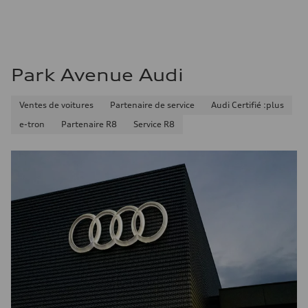
Consommation – autoroute
8.1 l/100 km
Consommation combinée
9.7 l/100 km
Park Avenue Audi
Ventes de voitures
Partenaire de service
Audi Certifié :plus
e-tron
Partenaire R8
Service R8