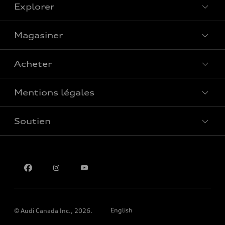
Explorer
Magasiner
Voir tous les modèles
Acheter
Offres spéciales
Mentions légales
Réserver un essai routier
Soutien
Confidentialité
Pour nous joindre
English
© Audi Canada Inc., 2026.