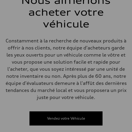
Nous aimerions
Arrière
5-link independent with stabilizer bar
acheter votre
Système de freinage
Système de freinage
single piston front and single piston rear calipers
véhicule
Direction
Direction
Electromechanical Steering with Speed-Sensitive Power Assistance
Poids
Constamment à la recherche de nouveaux produits à
Poids à vide
offrir à nos clients, notre équipe d'acheteurs garde
—
Poids brut admissible
les yeux ouverts pour un véhicule comme le vôtre et
—
vous propose une solution facile et rapide pour
Volumes
Compartiment à bagages
l'acheter, que vous soyez intéressé par une unité de
—
notre inventaire ou non. Après plus de 60 ans, notre
Réservoir de carburant (approx.)
65 L
équipe d'évaluateurs demeure à l'affût des dernières
Données de rendement
tendances du marché local et vous proposera un prix
Vitesse de pointe
210 km/h
juste pour votre véhicule.
Accélération de 0 à 100 km/h
6.2 seconds
Consommation de carburant
Carburant
Vendez votre Véhicule
Premium
Consommation – ville
11.0 l/100 km