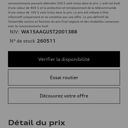
concessionnaire pouvant atteindre 500 $ sont inclus dans le prix. L'anti-vol Audi
d'une valeur de 469 $ et la protection et remplacement de la télécommande
d'une valeur de 169 $ sont inclus dans le prix. Le prix est indiqué à titre
informatif uniquement et ne constitue pas une offre. Le prix définitif de
l’ensemble variera en fonction du prix final négocié et des modalités convenues
avec le concessionnaire Audi.
NIV:
WA15AAGU5T2001388
N° de stock
260511
Vérifier la disponibilité
Essai routier
Découvrez votre offre
Détail du prix