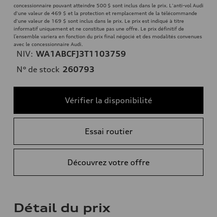
concessionnaire pouvant atteindre 500 $ sont inclus dans le prix. L'anti-vol Audi
d'une valeur de 469 $ et la protection et remplacement de la télécommande
d'une valeur de 169 $ sont inclus dans le prix. Le prix est indiqué à titre
informatif uniquement et ne constitue pas une offre. Le prix définitif de
l’ensemble variera en fonction du prix final négocié et des modalités convenues
avec le concessionnaire Audi.
NIV:
WA1ABCFJ3T1103759
N° de stock
260793
Vérifier la disponibilité
Essai routier
Découvrez votre offre
Détail du prix