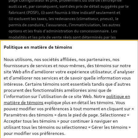
page Configurateur et prix, proviennent du site de l’entreprise
audi.ca et, par conséquent, sont des prix de détail suggérés par le
fabricant (PDSF), (i) sont fournis à titre indicatif seulement et
(ii) excluent les taxes, les redevances (climatiseur, pneus), le
permis de conduire, l’assurance, l’immatriculation, les autres
options et les frais d’administration du concessionnaire. Les
modalités et les prix de vente réels sont déterminés par les
concessionnaires. Les prix indiqués sur les pages de recherche de
Politique en matière de témoins
véhicules neufs et d’occasion sont les prix de vente établis par les
concessionnaires et incluent les frais applicables, tels que les frais
Nous utilisons, nos sociétés affiliées, nos partenaires, nos
de transport et d’inspection de prélivraison, les taxes
fournisseurs de services et nous-mêmes, des témoins sur notre
environnementales (pour les véhicules neufs) et les frais
site Web afin d’améliorer votre expérience utilisateur, d’analyser
d’administration des concessionnaires. Toutefois, les taxes de
et d’améliorer nos services et de savoir quelle information vous
vente sont exclues. Veuillez noter que les prix de l’estimateur de
intéresse. Certains témoins sont essentiels tandis que d’autres
versements sont des PDSF s’il a été consulté au moyen de l’onglet
procurent des fonctionnalités améliorées ainsi que de
Configurateur et prix (à titre indicatif). Toutefois, s’il a été
l’information sur l’utilisation de ce site Web. Notre
politique en
consulté à partir des pages de recherche de véhicules neufs et
matière de témoins
explique plus en détail les témoins. Vous
d’occasion, les prix indiqués sont des prix de vente (prix de vente
pouvez modifier vos préférences à tout moment en cliquant sur «
réels). Sur les pages de renseignements généraux sur les
Paramètres des témoins » dans le pied de page. Sélectionnez «
véhicules, les modèles sont montrés à titre indicatif seulement,
Accepter tous les témoins » pour continuer à naviguer en
avec des caractéristiques qui peuvent ne pas être offertes sur les
utilisant tous les témoins ou sélectionnez « Gérer les témoins »
modèles canadiens. Malgré les efforts déployés pour assurer
pour modifier vos préférences.
l’exactitude de ces renseignements, des erreurs peuvent survenir