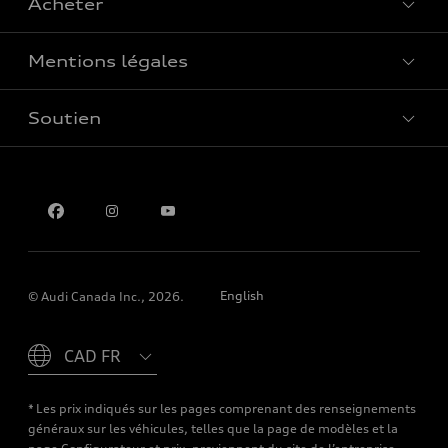
Acheter
Offres spéciales
Mentions légales
Réserver un essai routier
Soutien
Confidentialité
Pour nous joindre
English
© Audi Canada Inc., 2026.
Please select country
* Les prix indiqués sur les pages comprenant des renseignements
généraux sur les véhicules, telles que la page de modèles et la