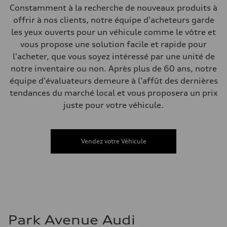
Constamment à la recherche de nouveaux produits à
Poids brut admissible
—
offrir à nos clients, notre équipe d'acheteurs garde
Volumes
les yeux ouverts pour un véhicule comme le vôtre et
Compartiment à bagages
—
vous propose une solution facile et rapide pour
Réservoir de carburant (approx.)
l'acheter, que vous soyez intéressé par une unité de
—
Données de rendement
notre inventaire ou non. Après plus de 60 ans, notre
Vitesse de pointe
équipe d'évaluateurs demeure à l'affût des dernières
—
Accélération de 0 à 100 km/h
tendances du marché local et vous proposera un prix
—
juste pour votre véhicule.
Consommation de carburant
Carburant
—
Consommation – ville
—
Vendez votre Véhicule
Consommation – autoroute
—
Consommation combinée
—
Park Avenue Audi