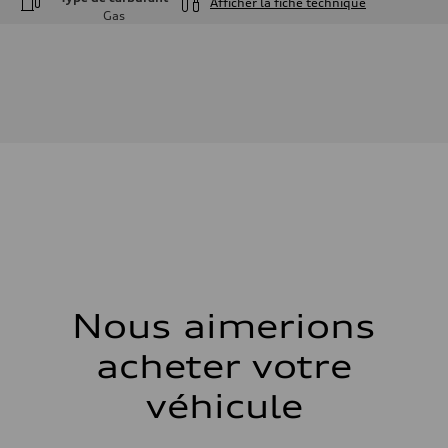
Afficher la fiche technique
Gas
Moteur
Type de moteur
—
Données de rendement
Cylindrée
—
Puissance max.
—
Couple max.
—
Transmission
Boîte de vitesses
—
Suspension
Avant
—
Arrière
—
Nous aimerions
Système de freinage
Système de freinage
—
acheter votre
Direction
Direction
véhicule
—
Poids
Poids à vide
—