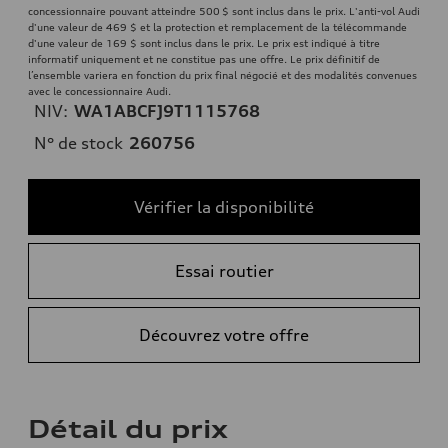
concessionnaire pouvant atteindre 500 $ sont inclus dans le prix. L'anti-vol Audi
d'une valeur de 469 $ et la protection et remplacement de la télécommande
d'une valeur de 169 $ sont inclus dans le prix. Le prix est indiqué à titre
informatif uniquement et ne constitue pas une offre. Le prix définitif de
l’ensemble variera en fonction du prix final négocié et des modalités convenues
avec le concessionnaire Audi.
NIV:
WA1ABCFJ9T1115768
N° de stock
260756
Vérifier la disponibilité
Essai routier
Découvrez votre offre
Détail du prix