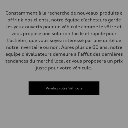
Direction
Electromechanical steering with speed-sensitive power assist
Poids
Constamment à la recherche de nouveaux produits à
Poids à vide
offrir à nos clients, notre équipe d'acheteurs garde
—
Poids brut admissible
les yeux ouverts pour un véhicule comme le vôtre et
—
vous propose une solution facile et rapide pour
Volumes
Compartiment à bagages
l'acheter, que vous soyez intéressé par une unité de
—
notre inventaire ou non. Après plus de 60 ans, notre
Réservoir de carburant (approx.)
—
équipe d'évaluateurs demeure à l'affût des dernières
Données de rendement
tendances du marché local et vous proposera un prix
Vitesse de pointe
210 km/h
juste pour votre véhicule.
Accélération de 0 à 100 km/h
5.9 seconds
Consommation de carburant
Carburant
Vendez votre Véhicule
Regular/Unleaded
Consommation – ville
10.8 l/100 km
Consommation – autoroute
8.1 l/100 km
Consommation combinée
9.6 l/100 km