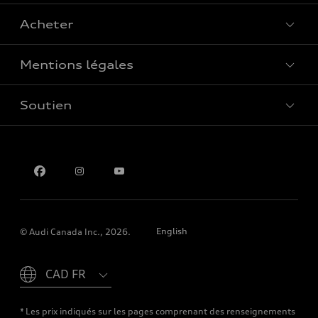
Acheter
Offres spéciales
Mentions légales
Réserver un essai routier
Soutien
Confidentialité
Pour nous joindre
English
© Audi Canada Inc., 2026.
Please select country
* Les prix indiqués sur les pages comprenant des renseignements