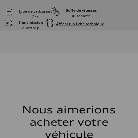
Boîte de vitesses
Type de carburant
Automatic
Gas
Transmission
Afficher la fiche technique
quattro
p
Moteur
Type de moteur
I-4 DOHC / 16V / Direct Injection / Turbocharged
Données de rendement
Cylindrée
1984 cm³
Puissance max.
255 HP
Couple max.
273 lb-ft
Transmission
Boîte de vitesses
7-speed S tronic automatic
Suspension
Avant
McPherson suspension strut front
Nous aimerions
Arrière
four-link rear axle
acheter votre
Système de freinage
Système de freinage
—
véhicule
Direction