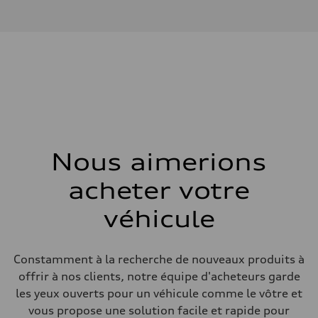
I-4 DOHC / 16V / Direct Injection / Turbocharged
Données de rendement
Cylindrée
1984 cm³
Puissance max.
255 HP
Couple max.
273 lb-ft
Transmission
Boîte de vitesses
7-speed S tronic automatic
Suspension
Avant
McPherson suspension strut front
Nous aimerions
Arrière
four-link rear axle
acheter votre
Système de freinage
Système de freinage
—
véhicule
Direction
Direction
Electromechanical steering with speed-sensitive power assist
Poids
Constamment à la recherche de nouveaux produits à
Poids à vide
offrir à nos clients, notre équipe d'acheteurs garde
—
Poids brut admissible
les yeux ouverts pour un véhicule comme le vôtre et
—
vous propose une solution facile et rapide pour
Volumes