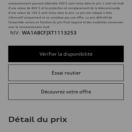
concessionnaire pouvant atteindre 500 $ sont inclus dans le prix. L'anti-vol Audi
d'une valeur de 469 $ et la protection et remplacement de la télécommande
d'une valeur de 169 $ sont inclus dans le prix. Le prix est indiqué à titre
informatif uniquement et ne constitue pas une offre. Le prix définitif de
l’ensemble variera en fonction du prix final négocié et des modalités convenues
avec le concessionnaire Audi.
NIV:
WA1ABCFJXT1113253
Vérifier la disponibilité
Essai routier
Découvrez votre offre
Détail du prix