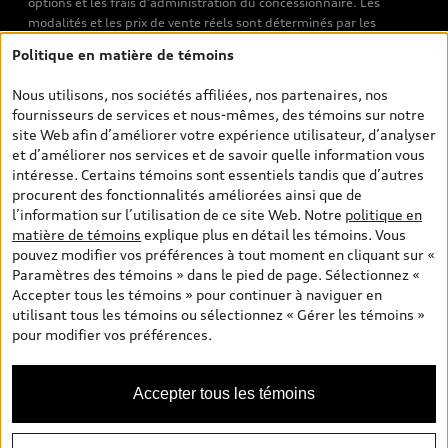
options et les frais d’administration du concessionnaire. Les
modalités et les prix de vente réels sont déterminés par les
concessionnaires. Les prix indiqués sur les pages de recherche de
Politique en matière de témoins
véhicules neufs et d’occasion sont les prix de vente établis par les
concessionnaires et incluent les frais applicables, tels que les frais
Nous utilisons, nos sociétés affiliées, nos partenaires, nos
de transport et d’inspection de prélivraison, les taxes
fournisseurs de services et nous-mêmes, des témoins sur notre
environnementales (pour les véhicules neufs) et les frais
site Web afin d’améliorer votre expérience utilisateur, d’analyser
d’administration des concessionnaires. Toutefois, les taxes de
et d’améliorer nos services et de savoir quelle information vous
vente sont exclues. Veuillez noter que les prix de l’estimateur de
intéresse. Certains témoins sont essentiels tandis que d’autres
versements sont des PDSF s’il a été consulté au moyen de l’onglet
procurent des fonctionnalités améliorées ainsi que de
Configurateur et prix (à titre indicatif). Toutefois, s’il a été
l’information sur l’utilisation de ce site Web. Notre
politique en
consulté à partir des pages de recherche de véhicules neufs et
matière de témoins
explique plus en détail les témoins. Vous
d’occasion, les prix indiqués sont des prix de vente (prix de vente
pouvez modifier vos préférences à tout moment en cliquant sur «
réels). Sur les pages de renseignements généraux sur les
Paramètres des témoins » dans le pied de page. Sélectionnez «
véhicules, les modèles sont montrés à titre indicatif seulement,
Accepter tous les témoins » pour continuer à naviguer en
avec des caractéristiques qui peuvent ne pas être offertes sur les
utilisant tous les témoins ou sélectionnez « Gérer les témoins »
modèles canadiens. Malgré les efforts déployés pour assurer
pour modifier vos préférences.
l’exactitude de ces renseignements, des erreurs peuvent survenir
et la disponibilité peut changer; veuillez donc visiter votre
concessionnaire pour obtenir les détails et les spécifications
Accepter tous les témoins
actuelles de chaque modèle. Tous droits réservés. Les marques de
commerce d’Audi AG sont utilisées sous licence.