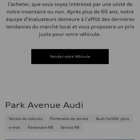
Compartiment à bagages
l'acheter, que vous soyez intéressé par une unité de
—
notre inventaire ou non. Après plus de 60 ans, notre
Réservoir de carburant (approx.)
—
équipe d'évaluateurs demeure à l'affût des dernières
Données de rendement
tendances du marché local et vous proposera un prix
Vitesse de pointe
210 km/h
juste pour votre véhicule.
Accélération de 0 à 100 km/h
5.9 seconds
Consommation de carburant
Carburant
Vendez votre Véhicule
Regular/Unleaded
Consommation – ville
10.8 l/100 km
Consommation – autoroute
8.1 l/100 km
Consommation combinée
9.6 l/100 km
Park Avenue Audi
Ventes de voitures
Partenaire de service
Audi Certifié :plus
e-tron
Partenaire R8
Service R8