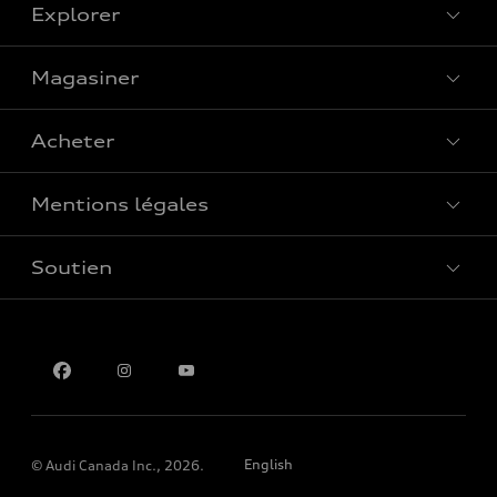
Explorer
Magasiner
Voir tous les modèles
Acheter
Offres spéciales
Mentions légales
Réserver un essai routier
Soutien
Confidentialité
Pour nous joindre
English
© Audi Canada Inc., 2026.