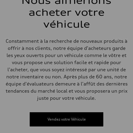
Nous aimerions
Arrière
S adaptive air suspension
acheter votre
Système de freinage
Système de freinage
single piston front and single piston rear calipers
véhicule
Direction
Direction
Electromechanical Steering with Speed-Sensitive Power Assistance
Poids
Constamment à la recherche de nouveaux produits à
Poids à vide
offrir à nos clients, notre équipe d'acheteurs garde
—
Poids brut admissible
les yeux ouverts pour un véhicule comme le vôtre et
—
vous propose une solution facile et rapide pour
Volumes
Compartiment à bagages
l'acheter, que vous soyez intéressé par une unité de
—
notre inventaire ou non. Après plus de 60 ans, notre
Réservoir de carburant (approx.)
65 L
équipe d'évaluateurs demeure à l'affût des dernières
Données de rendement
tendances du marché local et vous proposera un prix
Vitesse de pointe
210 km/h
juste pour votre véhicule.
Accélération de 0 à 100 km/h
4.8 seconds
Consommation de carburant
Carburant
Vendez votre Véhicule
Premium
Consommation – ville
11.5 l/100 km