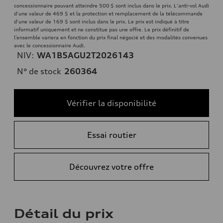
concessionnaire pouvant atteindre 500 $ sont inclus dans le prix. L'anti-vol Audi
d'une valeur de 469 $ et la protection et remplacement de la télécommande
d'une valeur de 169 $ sont inclus dans le prix. Le prix est indiqué à titre
informatif uniquement et ne constitue pas une offre. Le prix définitif de
l’ensemble variera en fonction du prix final négocié et des modalités convenues
avec le concessionnaire Audi.
NIV:
WA1B5AGU2T2026143
N° de stock
260364
Vérifier la disponibilité
Essai routier
Découvrez votre offre
Détail du prix