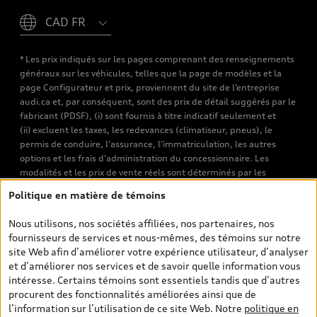
Please select country
* Les prix indiqués sur les pages comprenant des renseignements
généraux sur les véhicules, telles que la page de modèles et la
page Configurateur et prix, proviennent du site de l’entreprise
audi.ca et, par conséquent, sont des prix de détail suggérés par le
fabricant (PDSF), (i) sont fournis à titre indicatif seulement et
(ii) excluent les taxes, les redevances (climatiseur, pneus), le
permis de conduire, l’assurance, l’immatriculation, les autres
options et les frais d’administration du concessionnaire. Les
modalités et les prix de vente réels sont déterminés par les
concessionnaires. Les prix indiqués sur les pages de recherche de
Politique en matière de témoins
véhicules neufs et d’occasion sont les prix de vente établis par les
concessionnaires et incluent les frais applicables, tels que les frais
Nous utilisons, nos sociétés affiliées, nos partenaires, nos
de transport et d’inspection de prélivraison, les taxes
fournisseurs de services et nous-mêmes, des témoins sur notre
environnementales (pour les véhicules neufs) et les frais
site Web afin d’améliorer votre expérience utilisateur, d’analyser
d’administration des concessionnaires. Toutefois, les taxes de
et d’améliorer nos services et de savoir quelle information vous
vente sont exclues. Veuillez noter que les prix de l’estimateur de
intéresse. Certains témoins sont essentiels tandis que d’autres
versements sont des PDSF s’il a été consulté au moyen de l’onglet
procurent des fonctionnalités améliorées ainsi que de
Configurateur et prix (à titre indicatif). Toutefois, s’il a été
l’information sur l’utilisation de ce site Web. Notre
politique en
consulté à partir des pages de recherche de véhicules neufs et