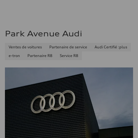
Consommation – autoroute
8.5 l/100 km
Consommation combinée
10.1 l/100 km
Park Avenue Audi
Ventes de voitures
Partenaire de service
Audi Certifié :plus
e-tron
Partenaire R8
Service R8