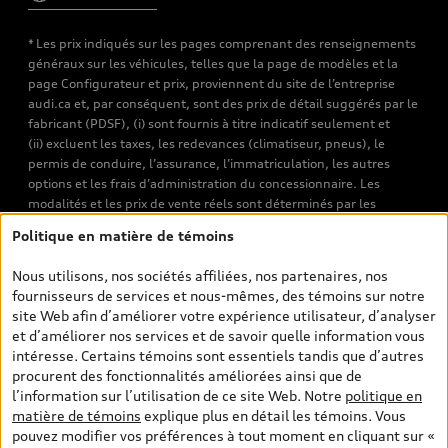
* Les prix indiqués sur les pages comprenant des renseignements
généraux sur les véhicules, telles que la page de modèles et la
page Configurateur et prix, proviennent du site de l’entreprise
audi.ca et, par conséquent, sont des prix de détail suggérés par le
fabricant (PDSF), (i) sont fournis à titre indicatif seulement et
(ii) excluent les taxes, les redevances (climatiseur, pneus), le
permis de conduire, l’assurance, l’immatriculation, les autres
options et les frais d’administration du concessionnaire. Les
modalités et les prix de vente réels sont déterminés par les
concessionnaires. Les prix indiqués sur les pages de recherche de
Politique en matière de témoins
véhicules neufs et d’occasion sont les prix de vente établis par les
concessionnaires et incluent les frais applicables, tels que les frais
Nous utilisons, nos sociétés affiliées, nos partenaires, nos
de transport et d’inspection de prélivraison, les taxes
fournisseurs de services et nous-mêmes, des témoins sur notre
environnementales (pour les véhicules neufs) et les frais
site Web afin d’améliorer votre expérience utilisateur, d’analyser
d’administration des concessionnaires. Toutefois, les taxes de
et d’améliorer nos services et de savoir quelle information vous
vente sont exclues. Veuillez noter que les prix de l’estimateur de
intéresse. Certains témoins sont essentiels tandis que d’autres
versements sont des PDSF s’il a été consulté au moyen de l’onglet
procurent des fonctionnalités améliorées ainsi que de
Configurateur et prix (à titre indicatif). Toutefois, s’il a été
l’information sur l’utilisation de ce site Web. Notre
politique en
consulté à partir des pages de recherche de véhicules neufs et
matière de témoins
explique plus en détail les témoins. Vous
d’occasion, les prix indiqués sont des prix de vente (prix de vente
pouvez modifier vos préférences à tout moment en cliquant sur «
réels). Sur les pages de renseignements généraux sur les