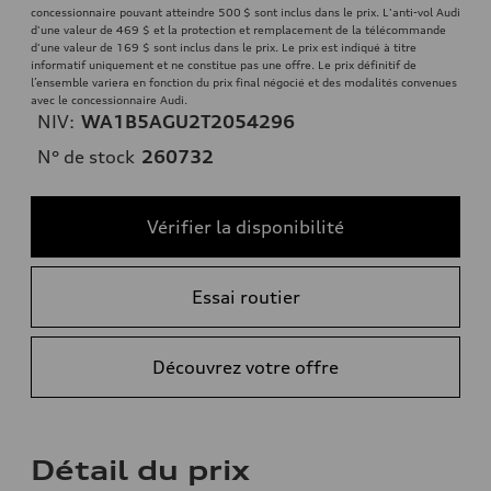
concessionnaire pouvant atteindre 500 $ sont inclus dans le prix. L'anti-vol Audi
d'une valeur de 469 $ et la protection et remplacement de la télécommande
d'une valeur de 169 $ sont inclus dans le prix. Le prix est indiqué à titre
informatif uniquement et ne constitue pas une offre. Le prix définitif de
l’ensemble variera en fonction du prix final négocié et des modalités convenues
avec le concessionnaire Audi.
NIV:
WA1B5AGU2T2054296
N° de stock
260732
Vérifier la disponibilité
Essai routier
Découvrez votre offre
Détail du prix