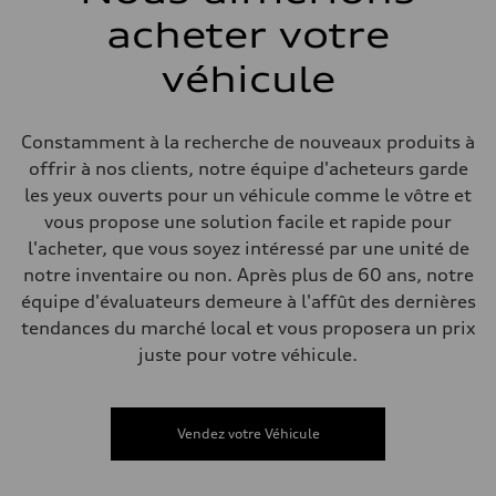
Direction
acheter votre
Direction
—
Poids
véhicule
Poids à vide
—
Poids brut admissible
—
Constamment à la recherche de nouveaux produits à
Volumes
offrir à nos clients, notre équipe d'acheteurs garde
Compartiment à bagages
—
les yeux ouverts pour un véhicule comme le vôtre et
Réservoir de carburant (approx.)
vous propose une solution facile et rapide pour
—
Données de rendement
l'acheter, que vous soyez intéressé par une unité de
Vitesse de pointe
notre inventaire ou non. Après plus de 60 ans, notre
—
Accélération de 0 à 100 km/h
équipe d'évaluateurs demeure à l'affût des dernières
—
tendances du marché local et vous proposera un prix
Consommation de carburant
Carburant
juste pour votre véhicule.
—
Consommation – ville
—
Consommation – autoroute
Vendez votre Véhicule
—
Consommation combinée
—