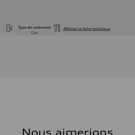
Type de carburant
Afficher la fiche technique
Gas
Moteur
Type de moteur
—
Données de rendement
Cylindrée
—
Puissance max.
—
Couple max.
—
Transmission
Boîte de vitesses
—
Suspension
Avant
—
Arrière
—
Système de freinage
Système de freinage
Nous aimerions
—