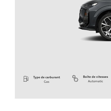
Boîte de vitesses
Type de carburant
Automatic
Gas
Moteur
Type de moteur
I-4 DOHC / 16V / Direct Injection / Turbocharged
Données de rendement
Cylindrée
1984 cm³
Puissance max.