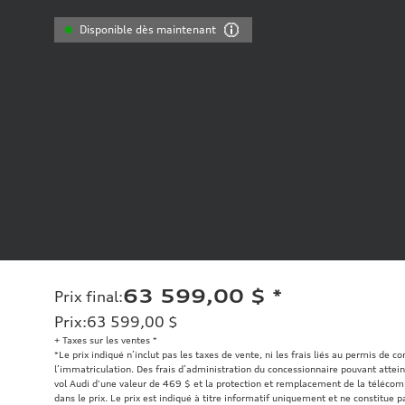
Disponible dès maintenant
63 599,00 $
*
Prix final
:
Prix
:
63 599,00 $
+ Taxes sur les ventes *
*Le prix indiqué n’inclut pas les taxes de vente, ni les frais liés au permis de c
l’immatriculation. Des frais d’administration du concessionnaire pouvant atteind
vol Audi d'une valeur de 469 $ et la protection et remplacement de la téléco
dans le prix. Le prix est indiqué à titre informatif uniquement et ne constitue pa