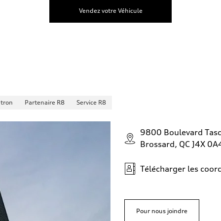
Vendez votre Véhicule
-tron
Partenaire R8
Service R8
9800 Boulevard Tas
Brossard, QC J4X 0A
Télécharger les coo
Pour nous joindre