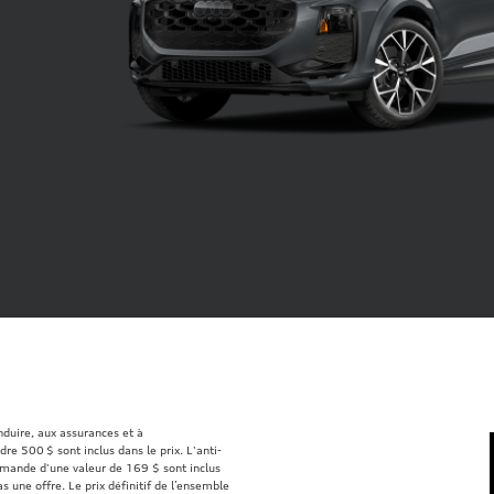
onduire, aux assurances et à
re 500 $ sont inclus dans le prix. L'anti-
mmande d'une valeur de 169 $ sont inclus
s une offre. Le prix définitif de l’ensemble