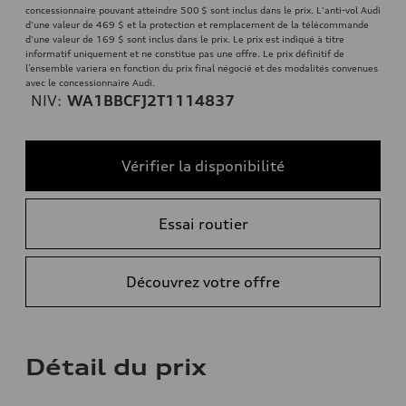
concessionnaire pouvant atteindre 500 $ sont inclus dans le prix. L'anti-vol Audi
d'une valeur de 469 $ et la protection et remplacement de la télécommande
d'une valeur de 169 $ sont inclus dans le prix. Le prix est indiqué à titre
informatif uniquement et ne constitue pas une offre. Le prix définitif de
l’ensemble variera en fonction du prix final négocié et des modalités convenues
avec le concessionnaire Audi.
NIV:
WA1BBCFJ2T1114837
Vérifier la disponibilité
Essai routier
Découvrez votre offre
Détail du prix