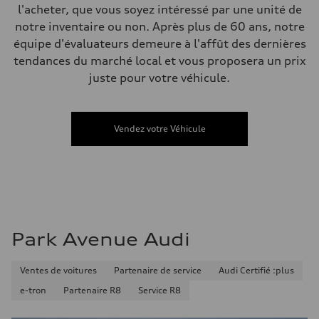
Compartiment à bagages
l'acheter, que vous soyez intéressé par une unité de
—
notre inventaire ou non. Après plus de 60 ans, notre
Réservoir de carburant (approx.)
—
équipe d'évaluateurs demeure à l'affût des dernières
Données de rendement
tendances du marché local et vous proposera un prix
Vitesse de pointe
210 km/h
juste pour votre véhicule.
Accélération de 0 à 100 km/h
5.9 seconds
Consommation de carburant
Carburant
Vendez votre Véhicule
Regular/Unleaded
Consommation – ville
10.8 l/100 km
Consommation – autoroute
8.1 l/100 km
Consommation combinée
9.6 l/100 km
Park Avenue Audi
Ventes de voitures
Partenaire de service
Audi Certifié :plus
e-tron
Partenaire R8
Service R8