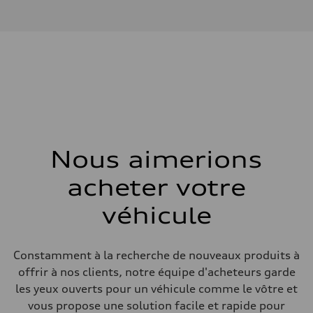
I-4 DOHC / 16V / Direct Injection / Turbocharged
Données de rendement
Cylindrée
1984 cm³
Puissance max.
255 HP
Couple max.
273 lb-ft
Transmission
Boîte de vitesses
7-speed S tronic automatic
Suspension
Avant
McPherson suspension strut front
Nous aimerions
Arrière
four-link rear axle
acheter votre
Système de freinage
Système de freinage
—
véhicule
Direction
Direction
Electromechanical steering with speed-sensitive power assist
Poids
Constamment à la recherche de nouveaux produits à
Poids à vide
offrir à nos clients, notre équipe d'acheteurs garde
—
Poids brut admissible
les yeux ouverts pour un véhicule comme le vôtre et
—
vous propose une solution facile et rapide pour
Volumes