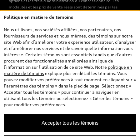
options et les frais d’administration du concessionnaire. Les
modalités et les prix de vente réels sont déterminés par les
concessionnaires. Les prix indiqués sur les pages de recherche de
Politique en matière de témoins
véhicules neufs et d’occasion sont les prix de vente établis par les
concessionnaires et incluent les frais applicables, tels que les frais
Nous utilisons, nos sociétés affiliées, nos partenaires, nos
de transport et d’inspection de prélivraison, les taxes
fournisseurs de services et nous-mêmes, des témoins sur notre
environnementales (pour les véhicules neufs) et les frais
site Web afin d’améliorer votre expérience utilisateur, d’analyser
d’administration des concessionnaires. Toutefois, les taxes de
et d’améliorer nos services et de savoir quelle information vous
vente sont exclues. Veuillez noter que les prix de l’estimateur de
intéresse. Certains témoins sont essentiels tandis que d’autres
versements sont des PDSF s’il a été consulté au moyen de l’onglet
procurent des fonctionnalités améliorées ainsi que de
Configurateur et prix (à titre indicatif). Toutefois, s’il a été
l’information sur l’utilisation de ce site Web. Notre
politique en
consulté à partir des pages de recherche de véhicules neufs et
matière de témoins
explique plus en détail les témoins. Vous
d’occasion, les prix indiqués sont des prix de vente (prix de vente
pouvez modifier vos préférences à tout moment en cliquant sur «
réels). Sur les pages de renseignements généraux sur les
Paramètres des témoins » dans le pied de page. Sélectionnez «
véhicules, les modèles sont montrés à titre indicatif seulement,
Accepter tous les témoins » pour continuer à naviguer en
avec des caractéristiques qui peuvent ne pas être offertes sur les
utilisant tous les témoins ou sélectionnez « Gérer les témoins »
modèles canadiens. Malgré les efforts déployés pour assurer
pour modifier vos préférences.
l’exactitude de ces renseignements, des erreurs peuvent survenir
et la disponibilité peut changer; veuillez donc visiter votre
concessionnaire pour obtenir les détails et les spécifications
Accepter tous les témoins
actuelles de chaque modèle. Tous droits réservés. Les marques de
commerce d’Audi AG sont utilisées sous licence.