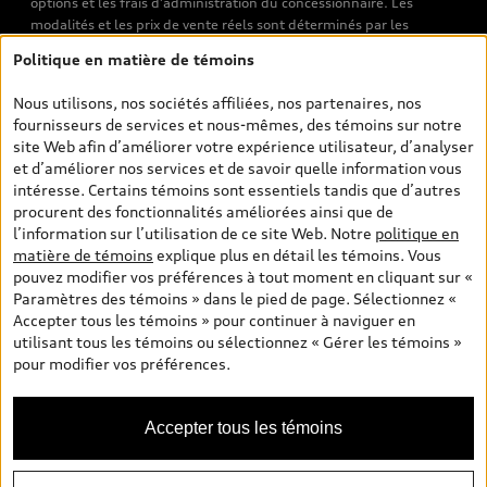
options et les frais d’administration du concessionnaire. Les
modalités et les prix de vente réels sont déterminés par les
concessionnaires. Les prix indiqués sur les pages de recherche de
Politique en matière de témoins
véhicules neufs et d’occasion sont les prix de vente établis par les
concessionnaires et incluent les frais applicables, tels que les frais
Nous utilisons, nos sociétés affiliées, nos partenaires, nos
de transport et d’inspection de prélivraison, les taxes
fournisseurs de services et nous-mêmes, des témoins sur notre
environnementales (pour les véhicules neufs) et les frais
site Web afin d’améliorer votre expérience utilisateur, d’analyser
d’administration des concessionnaires. Toutefois, les taxes de
et d’améliorer nos services et de savoir quelle information vous
vente sont exclues. Veuillez noter que les prix de l’estimateur de
intéresse. Certains témoins sont essentiels tandis que d’autres
versements sont des PDSF s’il a été consulté au moyen de l’onglet
procurent des fonctionnalités améliorées ainsi que de
Configurateur et prix (à titre indicatif). Toutefois, s’il a été
l’information sur l’utilisation de ce site Web. Notre
politique en
consulté à partir des pages de recherche de véhicules neufs et
matière de témoins
explique plus en détail les témoins. Vous
d’occasion, les prix indiqués sont des prix de vente (prix de vente
pouvez modifier vos préférences à tout moment en cliquant sur «
réels). Sur les pages de renseignements généraux sur les
Paramètres des témoins » dans le pied de page. Sélectionnez «
véhicules, les modèles sont montrés à titre indicatif seulement,
Accepter tous les témoins » pour continuer à naviguer en
avec des caractéristiques qui peuvent ne pas être offertes sur les
utilisant tous les témoins ou sélectionnez « Gérer les témoins »
modèles canadiens. Malgré les efforts déployés pour assurer
pour modifier vos préférences.
l’exactitude de ces renseignements, des erreurs peuvent survenir
et la disponibilité peut changer; veuillez donc visiter votre
concessionnaire pour obtenir les détails et les spécifications
Accepter tous les témoins
actuelles de chaque modèle. Tous droits réservés. Les marques de
commerce d’Audi AG sont utilisées sous licence.