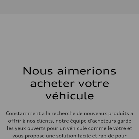
I-4 DOHC / 16V / Direct Injection / Turbocharged
Données de rendement
Cylindrée
1984 cm³
Puissance max.
255 HP
Couple max.
273 lb-ft
Transmission
Boîte de vitesses
7-speed S tronic automatic
Suspension
Avant
McPherson suspension strut front
Nous aimerions
Arrière
four-link rear axle
acheter votre
Système de freinage
Système de freinage
—
véhicule
Direction
Direction
Electromechanical steering with speed-sensitive power assist
Poids
Constamment à la recherche de nouveaux produits à
Poids à vide
offrir à nos clients, notre équipe d'acheteurs garde
—
Poids brut admissible
les yeux ouverts pour un véhicule comme le vôtre et
—
vous propose une solution facile et rapide pour
Volumes