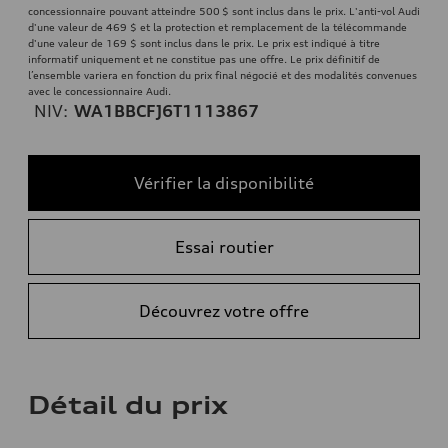
concessionnaire pouvant atteindre 500 $ sont inclus dans le prix. L'anti-vol Audi
d'une valeur de 469 $ et la protection et remplacement de la télécommande
d'une valeur de 169 $ sont inclus dans le prix. Le prix est indiqué à titre
informatif uniquement et ne constitue pas une offre. Le prix définitif de
l’ensemble variera en fonction du prix final négocié et des modalités convenues
avec le concessionnaire Audi.
NIV:
WA1BBCFJ6T1113867
Vérifier la disponibilité
Essai routier
Découvrez votre offre
Détail du prix