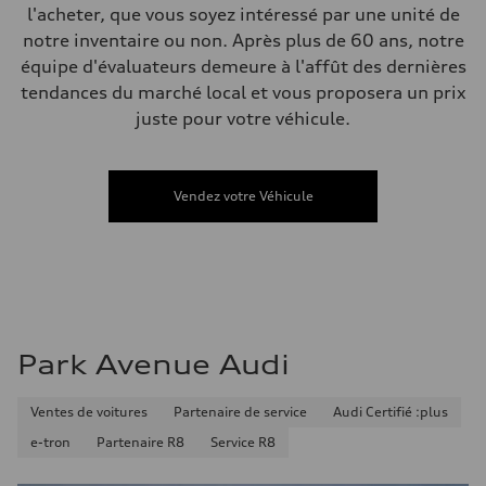
Compartiment à bagages
l'acheter, que vous soyez intéressé par une unité de
—
notre inventaire ou non. Après plus de 60 ans, notre
Réservoir de carburant (approx.)
—
équipe d'évaluateurs demeure à l'affût des dernières
Données de rendement
tendances du marché local et vous proposera un prix
Vitesse de pointe
210 km/h
juste pour votre véhicule.
Accélération de 0 à 100 km/h
5.9 seconds
Consommation de carburant
Carburant
Vendez votre Véhicule
Regular/Unleaded
Consommation – ville
10.8 l/100 km
Consommation – autoroute
8.1 l/100 km
Consommation combinée
9.6 l/100 km
Park Avenue Audi
Ventes de voitures
Partenaire de service
Audi Certifié :plus
e-tron
Partenaire R8
Service R8