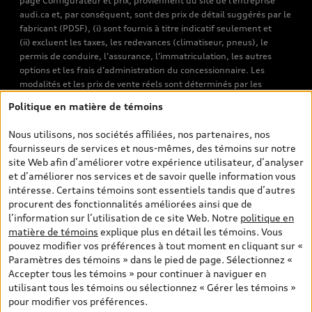
page Configurateur et prix, proviennent du site de l’entreprise
audi.ca et, par conséquent, sont des prix de détail suggérés par le
fabricant (PDSF), (i) sont fournis à titre indicatif seulement et
(ii) excluent les taxes, les redevances (climatiseur, pneus), le
permis de conduire, l’assurance, l’immatriculation, les autres
options et les frais d’administration du concessionnaire. Les
modalités et les prix de vente réels sont déterminés par les
concessionnaires. Les prix indiqués sur les pages de recherche de
Politique en matière de témoins
véhicules neufs et d’occasion sont les prix de vente établis par les
concessionnaires et incluent les frais applicables, tels que les frais
Nous utilisons, nos sociétés affiliées, nos partenaires, nos
de transport et d’inspection de prélivraison, les taxes
fournisseurs de services et nous-mêmes, des témoins sur notre
environnementales (pour les véhicules neufs) et les frais
site Web afin d’améliorer votre expérience utilisateur, d’analyser
d’administration des concessionnaires. Toutefois, les taxes de
et d’améliorer nos services et de savoir quelle information vous
vente sont exclues. Veuillez noter que les prix de l’estimateur de
intéresse. Certains témoins sont essentiels tandis que d’autres
versements sont des PDSF s’il a été consulté au moyen de l’onglet
procurent des fonctionnalités améliorées ainsi que de
Configurateur et prix (à titre indicatif). Toutefois, s’il a été
l’information sur l’utilisation de ce site Web. Notre
politique en
consulté à partir des pages de recherche de véhicules neufs et
matière de témoins
explique plus en détail les témoins. Vous
d’occasion, les prix indiqués sont des prix de vente (prix de vente
pouvez modifier vos préférences à tout moment en cliquant sur «
réels). Sur les pages de renseignements généraux sur les
Paramètres des témoins » dans le pied de page. Sélectionnez «
véhicules, les modèles sont montrés à titre indicatif seulement,
Accepter tous les témoins » pour continuer à naviguer en
avec des caractéristiques qui peuvent ne pas être offertes sur les
utilisant tous les témoins ou sélectionnez « Gérer les témoins »
modèles canadiens. Malgré les efforts déployés pour assurer
pour modifier vos préférences.
l’exactitude de ces renseignements, des erreurs peuvent survenir