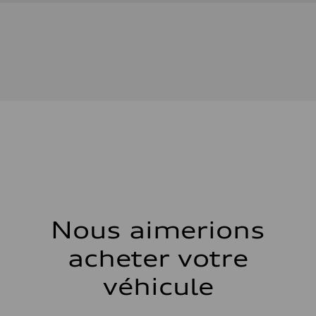
Moteur
Type de moteur
—
Données de rendement
Cylindrée
—
Puissance max.
—
Couple max.
—
Transmission
Boîte de vitesses
—
Suspension
Avant
—
Arrière
—
Système de freinage
Système de freinage
Nous aimerions
—
Direction
acheter votre
Direction
—
Poids
véhicule
Poids à vide
—
Poids brut admissible