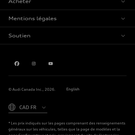
Acheter
Offres spéciales
Mentions légales
Réserver un essai routier
Soutien
Confidentialité
Pour nous joindre
English
© Audi Canada Inc., 2026.
Please select country
* Les prix indiqués sur les pages comprenant des renseignements
généraux sur les véhicules, telles que la page de modèles et la