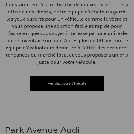
—
Constamment à la recherche de nouveaux produits à
Volumes
offrir à nos clients, notre équipe d'acheteurs garde
Compartiment à bagages
—
les yeux ouverts pour un véhicule comme le vôtre et
Réservoir de carburant (approx.)
vous propose une solution facile et rapide pour
—
Données de rendement
l'acheter, que vous soyez intéressé par une unité de
Vitesse de pointe
notre inventaire ou non. Après plus de 60 ans, notre
—
Accélération de 0 à 100 km/h
équipe d'évaluateurs demeure à l'affût des dernières
—
tendances du marché local et vous proposera un prix
Consommation de carburant
Carburant
juste pour votre véhicule.
—
Consommation – ville
—
Consommation – autoroute
Vendez votre Véhicule
—
Consommation combinée
—
Park Avenue Audi