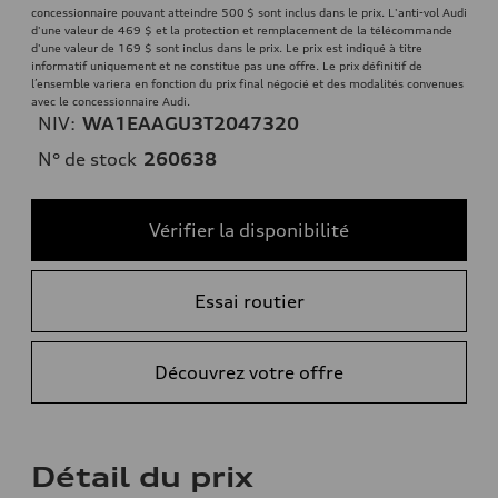
concessionnaire pouvant atteindre 500 $ sont inclus dans le prix. L'anti-vol Audi
d'une valeur de 469 $ et la protection et remplacement de la télécommande
d'une valeur de 169 $ sont inclus dans le prix. Le prix est indiqué à titre
informatif uniquement et ne constitue pas une offre. Le prix définitif de
l’ensemble variera en fonction du prix final négocié et des modalités convenues
avec le concessionnaire Audi.
NIV:
WA1EAAGU3T2047320
N° de stock
260638
Vérifier la disponibilité
Essai routier
Découvrez votre offre
Détail du prix