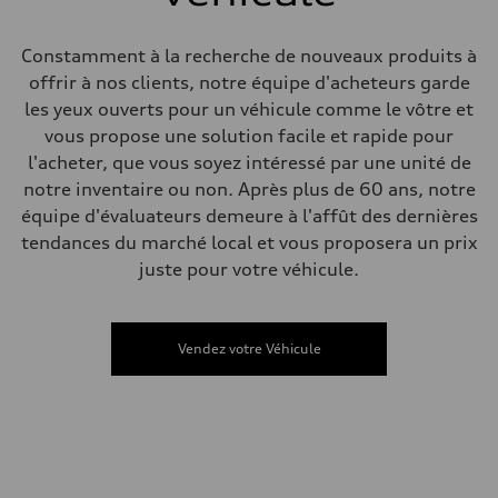
Direction
—
Poids
Constamment à la recherche de nouveaux produits à
Poids à vide
offrir à nos clients, notre équipe d'acheteurs garde
—
Poids brut admissible
les yeux ouverts pour un véhicule comme le vôtre et
—
vous propose une solution facile et rapide pour
Volumes
Compartiment à bagages
l'acheter, que vous soyez intéressé par une unité de
—
notre inventaire ou non. Après plus de 60 ans, notre
Réservoir de carburant (approx.)
56
équipe d'évaluateurs demeure à l'affût des dernières
Données de rendement
tendances du marché local et vous proposera un prix
Vitesse de pointe
210 km/h
juste pour votre véhicule.
Accélération de 0 à 100 km/h
5.9 seconds
Consommation de carburant
Carburant
Vendez votre Véhicule
Premium
Consommation – ville
10.7 l/100 km
Consommation – autoroute
7.3 l/100 km
Consommation combinée
9.1 l/100 km