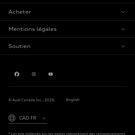
Acheter
Offres spéciales
Mentions légales
Réserver un essai routier
Soutien
Confidentialité
Pour nous joindre
English
© Audi Canada Inc., 2026.
Please select country
* Les prix indiqués sur les pages comprenant des renseignements