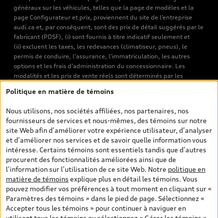
généraux sur les véhicules, telles que la page de modèles et la
page Configurateur et prix, proviennent du site de l’entreprise
audi.ca et, par conséquent, sont des prix de détail suggérés par le
fabricant (PDSF), (i) sont fournis à titre indicatif seulement et
(ii) excluent les taxes, les redevances (climatiseur, pneus), le
permis de conduire, l’assurance, l’immatriculation, les autres
options et les frais d’administration du concessionnaire. Les
modalités et les prix de vente réels sont déterminés par les
concessionnaires. Les prix indiqués sur les pages de recherche de
Politique en matière de témoins
véhicules neufs et d’occasion sont les prix de vente établis par les
concessionnaires et incluent les frais applicables, tels que les frais
Nous utilisons, nos sociétés affiliées, nos partenaires, nos
de transport et d’inspection de prélivraison, les taxes
fournisseurs de services et nous-mêmes, des témoins sur notre
environnementales (pour les véhicules neufs) et les frais
site Web afin d’améliorer votre expérience utilisateur, d’analyser
d’administration des concessionnaires. Toutefois, les taxes de
et d’améliorer nos services et de savoir quelle information vous
vente sont exclues. Veuillez noter que les prix de l’estimateur de
intéresse. Certains témoins sont essentiels tandis que d’autres
versements sont des PDSF s’il a été consulté au moyen de l’onglet
procurent des fonctionnalités améliorées ainsi que de
Configurateur et prix (à titre indicatif). Toutefois, s’il a été
l’information sur l’utilisation de ce site Web. Notre
politique en
consulté à partir des pages de recherche de véhicules neufs et
matière de témoins
explique plus en détail les témoins. Vous
d’occasion, les prix indiqués sont des prix de vente (prix de vente
pouvez modifier vos préférences à tout moment en cliquant sur «
réels). Sur les pages de renseignements généraux sur les
Paramètres des témoins » dans le pied de page. Sélectionnez «
véhicules, les modèles sont montrés à titre indicatif seulement,
Accepter tous les témoins » pour continuer à naviguer en
avec des caractéristiques qui peuvent ne pas être offertes sur les
utilisant tous les témoins ou sélectionnez « Gérer les témoins »