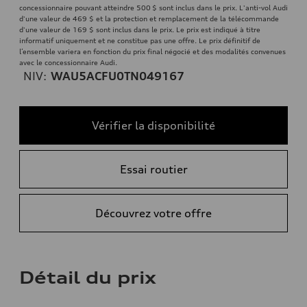
concessionnaire pouvant atteindre 500 $ sont inclus dans le prix. L'anti-vol Audi
d'une valeur de 469 $ et la protection et remplacement de la télécommande
d'une valeur de 169 $ sont inclus dans le prix. Le prix est indiqué à titre
informatif uniquement et ne constitue pas une offre. Le prix définitif de
l’ensemble variera en fonction du prix final négocié et des modalités convenues
avec le concessionnaire Audi.
NIV:
WAU5ACFU0TN049167
Vérifier la disponibilité
Essai routier
Découvrez votre offre
Détail du prix