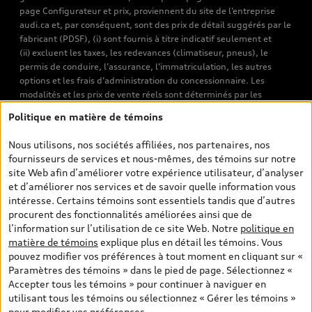
page Configurateur et prix, proviennent du site de l’entreprise
audi.ca et, par conséquent, sont des prix de détail suggérés par le
fabricant (PDSF), (i) sont fournis à titre indicatif seulement et
(ii) excluent les taxes, les redevances (climatiseur, pneus), le
permis de conduire, l’assurance, l’immatriculation, les autres
options et les frais d’administration du concessionnaire. Les
modalités et les prix de vente réels sont déterminés par les
concessionnaires. Les prix indiqués sur les pages de recherche de
Politique en matière de témoins
véhicules neufs et d’occasion sont les prix de vente établis par les
concessionnaires et incluent les frais applicables, tels que les frais
Nous utilisons, nos sociétés affiliées, nos partenaires, nos
de transport et d’inspection de prélivraison, les taxes
fournisseurs de services et nous-mêmes, des témoins sur notre
environnementales (pour les véhicules neufs) et les frais
site Web afin d’améliorer votre expérience utilisateur, d’analyser
d’administration des concessionnaires. Toutefois, les taxes de
et d’améliorer nos services et de savoir quelle information vous
vente sont exclues. Veuillez noter que les prix de l’estimateur de
intéresse. Certains témoins sont essentiels tandis que d’autres
versements sont des PDSF s’il a été consulté au moyen de l’onglet
procurent des fonctionnalités améliorées ainsi que de
Configurateur et prix (à titre indicatif). Toutefois, s’il a été
l’information sur l’utilisation de ce site Web. Notre
politique en
consulté à partir des pages de recherche de véhicules neufs et
matière de témoins
explique plus en détail les témoins. Vous
d’occasion, les prix indiqués sont des prix de vente (prix de vente
pouvez modifier vos préférences à tout moment en cliquant sur «
réels). Sur les pages de renseignements généraux sur les
Paramètres des témoins » dans le pied de page. Sélectionnez «
véhicules, les modèles sont montrés à titre indicatif seulement,
Accepter tous les témoins » pour continuer à naviguer en
avec des caractéristiques qui peuvent ne pas être offertes sur les
utilisant tous les témoins ou sélectionnez « Gérer les témoins »
modèles canadiens. Malgré les efforts déployés pour assurer
pour modifier vos préférences.