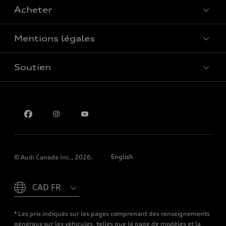
Acheter
Offres spéciales
Mentions légales
Réserver un essai routier
Soutien
Confidentialité
Pour nous joindre
English
© Audi Canada Inc., 2026.
Please select country
* Les prix indiqués sur les pages comprenant des renseignements
généraux sur les véhicules, telles que la page de modèles et la