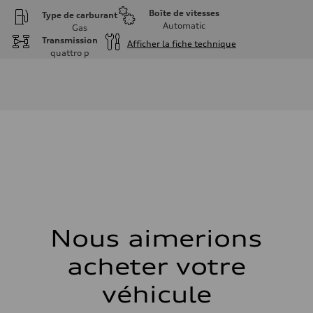
Boîte de vitesses
Type de carburant
Automatic
Gas
Transmission
Afficher la fiche technique
quattro
p
Moteur
Type de moteur
2.0L 16-valve DOHC Turbocharged TFSI Inline 4-cylinder
Données de rendement
Cylindrée
1984 cm³
Puissance max.
201 HP
Couple max.
236 ft-lb
Transmission
Boîte de vitesses
7-speed S tronic dual-clutch automatic and quattro all-wheel drive
Suspension
Avant
McPherson strut
Nous aimerions
Arrière
Four-link independent
acheter votre
Système de freinage
Système de freinage
—
véhicule
Direction
Direction