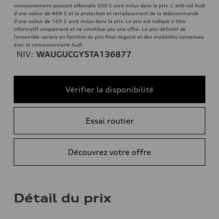
concessionnaire pouvant atteindre 500 $ sont inclus dans le prix. L'anti-vol Audi
d'une valeur de 469 $ et la protection et remplacement de la télécommande
d'une valeur de 169 $ sont inclus dans le prix. Le prix est indiqué à titre
informatif uniquement et ne constitue pas une offre. Le prix définitif de
l’ensemble variera en fonction du prix final négocié et des modalités convenues
avec le concessionnaire Audi.
NIV:
WAUGUCGY5TA136877
Vérifier la disponibilité
Essai routier
Découvrez votre offre
Détail du prix