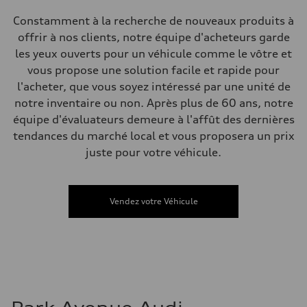
Electromechanical power steering with speed-dependent assistance
Poids
Constamment à la recherche de nouveaux produits à
Poids à vide
offrir à nos clients, notre équipe d'acheteurs garde
—
Poids brut admissible
les yeux ouverts pour un véhicule comme le vôtre et
—
vous propose une solution facile et rapide pour
Volumes
Compartiment à bagages
l'acheter, que vous soyez intéressé par une unité de
—
notre inventaire ou non. Après plus de 60 ans, notre
Réservoir de carburant (approx.)
55 L
équipe d'évaluateurs demeure à l'affût des dernières
Données de rendement
tendances du marché local et vous proposera un prix
Vitesse de pointe
210 km/h
juste pour votre véhicule.
Accélération de 0 à 100 km/h
6.5 seconds
Consommation de carburant
Carburant
Vendez votre Véhicule
Premium
Consommation – ville
9.7 l/100 km
Consommation – autoroute
7.1 l/100 km
Consommation combinée
8.5 l/100 km