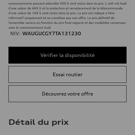
concessionnaire pouvant atteindre 500 $ sont inclus dans le prix. L'anti-vol Audi
d'une valeur de 469 $ et la protection et remplacement de la télécommande
d'une valeur de 169 $ sont inclus dans le prix. Le prix est indiqué à titre
informatif uniquement et ne constitue pas une offre. Le prix définitif de
l’ensemble variera en fonction du prix final négocié et des modalités convenues
avec le concessionnaire Audi.
NIV:
WAUGUCGY7TA131230
Vérifier la disponibilité
Essai routier
Découvrez votre offre
Détail du prix