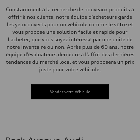
Electromechanical power steering with speed-dependent assistance
Poids
Constamment à la recherche de nouveaux produits à
Poids à vide
offrir à nos clients, notre équipe d'acheteurs garde
—
Poids brut admissible
les yeux ouverts pour un véhicule comme le vôtre et
—
vous propose une solution facile et rapide pour
Volumes
Compartiment à bagages
l'acheter, que vous soyez intéressé par une unité de
—
notre inventaire ou non. Après plus de 60 ans, notre
Réservoir de carburant (approx.)
55 L
équipe d'évaluateurs demeure à l'affût des dernières
Données de rendement
tendances du marché local et vous proposera un prix
Vitesse de pointe
210 km/h
juste pour votre véhicule.
Accélération de 0 à 100 km/h
6.5 seconds
Consommation de carburant
Carburant
Vendez votre Véhicule
Premium
Consommation – ville
9.7 l/100 km
Consommation – autoroute
7.1 l/100 km
Consommation combinée
8.5 l/100 km