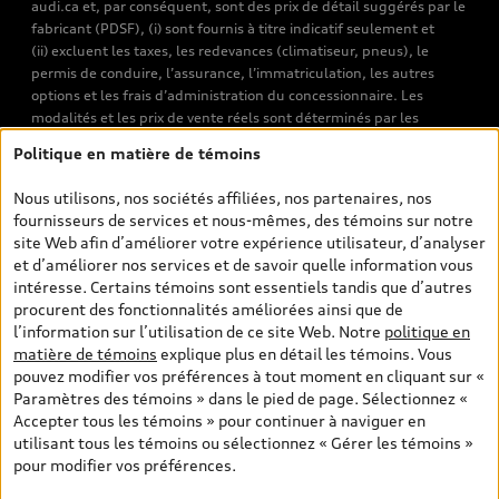
audi.ca et, par conséquent, sont des prix de détail suggérés par le
fabricant (PDSF), (i) sont fournis à titre indicatif seulement et
(ii) excluent les taxes, les redevances (climatiseur, pneus), le
permis de conduire, l’assurance, l’immatriculation, les autres
options et les frais d’administration du concessionnaire. Les
modalités et les prix de vente réels sont déterminés par les
concessionnaires. Les prix indiqués sur les pages de recherche de
Politique en matière de témoins
véhicules neufs et d’occasion sont les prix de vente établis par les
concessionnaires et incluent les frais applicables, tels que les frais
Nous utilisons, nos sociétés affiliées, nos partenaires, nos
de transport et d’inspection de prélivraison, les taxes
fournisseurs de services et nous-mêmes, des témoins sur notre
environnementales (pour les véhicules neufs) et les frais
site Web afin d’améliorer votre expérience utilisateur, d’analyser
d’administration des concessionnaires. Toutefois, les taxes de
et d’améliorer nos services et de savoir quelle information vous
vente sont exclues. Veuillez noter que les prix de l’estimateur de
intéresse. Certains témoins sont essentiels tandis que d’autres
versements sont des PDSF s’il a été consulté au moyen de l’onglet
procurent des fonctionnalités améliorées ainsi que de
Configurateur et prix (à titre indicatif). Toutefois, s’il a été
l’information sur l’utilisation de ce site Web. Notre
politique en
consulté à partir des pages de recherche de véhicules neufs et
matière de témoins
explique plus en détail les témoins. Vous
d’occasion, les prix indiqués sont des prix de vente (prix de vente
pouvez modifier vos préférences à tout moment en cliquant sur «
réels). Sur les pages de renseignements généraux sur les
Paramètres des témoins » dans le pied de page. Sélectionnez «
véhicules, les modèles sont montrés à titre indicatif seulement,
Accepter tous les témoins » pour continuer à naviguer en
avec des caractéristiques qui peuvent ne pas être offertes sur les
utilisant tous les témoins ou sélectionnez « Gérer les témoins »
modèles canadiens. Malgré les efforts déployés pour assurer
pour modifier vos préférences.
l’exactitude de ces renseignements, des erreurs peuvent survenir
et la disponibilité peut changer; veuillez donc visiter votre