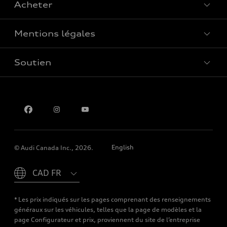
Acheter
Offres spéciales
Mentions légales
Réserver un essai routier
Soutien
Confidentialité
Pour nous joindre
English
© Audi Canada Inc., 2026.
Please select country
* Les prix indiqués sur les pages comprenant des renseignements
généraux sur les véhicules, telles que la page de modèles et la
page Configurateur et prix, proviennent du site de l’entreprise