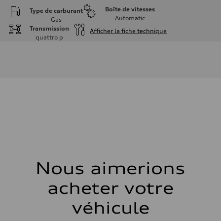
Boîte de vitesses
Type de carburant
Automatic
Gas
Transmission
Afficher la fiche technique
quattro
p
Moteur
Type de moteur
2.0L 16-valve DOHC Turbocharged TFSI Inline 4-cylinder
Données de rendement
Cylindrée
1984 cm³
Puissance max.
201 HP
Couple max.
236 ft-lb
Transmission
Boîte de vitesses
7-speed S tronic dual-clutch automatic and quattro all-wheel drive
Suspension
Avant
McPherson strut
Nous aimerions
Arrière
Four-link independent
acheter votre
Système de freinage
Système de freinage
—
véhicule
Direction
Direction