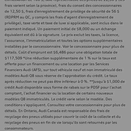
frais varient selon la province), frais du conseil des concessionnaires
de 12,50 $, frais d’enregistrement de privilège de sécurité de 56 $
(RDPRM au QC, y compris les frais d’agent d’enregistrement de
privilège), taxe verte et taxe de luxe si applicable, sont inclus dans le
paiement indiqué. Un paiement initial de $8,000 ou un échange
équivalent est dû à la signature. Le prix exclut les taxes, la licence,
l'assurance, l'immatriculation et toutes les options supplémentaires
installées par le concessionnaire. Voir le concessionnaire pour plus de
détails. Coût d'emprunt est $6,486 pour une obligation totale de
$117,509 *Une réduction supplémentaire de 1 % sur le taux est
offerte pour un financement ou une location par les Services
Financiers Audi (AFS), sur tout véhicule neuf et non immatriculé des
modèles Audi Q8 sous réserve de l'approbation du crédit. Le taux
après réduction ne peut pas être inférieur à 0 %. **Jusqu'à $1,000 de
crédit Audi disponible sous forme de rabais sur le PDSF pour l'achat
comptant, l'achat financier ou la location de certains nouveaux
modèles Q8 immatriculés. Le crédit varie selon le modèle. Des
conditions s'appliquent. Consultez votre concessionnaire pour plus de
détails. En Ontario, Audi Canada est responsable des frais de
recyclage des pneus utilisés pour couvrir le coût de la collecte et du
recyclage des pneus en fin de vie lorsqu'ils sont retournés par les
consommateurs.