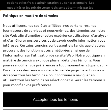
options et les frais d’administration du concessionnaire. Les
modalités et les prix de vente réels sont déterminés par les
concessionnaires. Les prix indiqués sur les pages de recherche de
Politique en matière de témoins
véhicules neufs et d’occasion sont les prix de vente établis par les
concessionnaires et incluent les frais applicables, tels que les frais
Nous utilisons, nos sociétés affiliées, nos partenaires, nos
de transport et d’inspection de prélivraison, les taxes
fournisseurs de services et nous-mêmes, des témoins sur notre
environnementales (pour les véhicules neufs) et les frais
site Web afin d’améliorer votre expérience utilisateur, d’analyser
d’administration des concessionnaires. Toutefois, les taxes de
et d’améliorer nos services et de savoir quelle information vous
vente sont exclues. Veuillez noter que les prix de l’estimateur de
intéresse. Certains témoins sont essentiels tandis que d’autres
versements sont des PDSF s’il a été consulté au moyen de l’onglet
procurent des fonctionnalités améliorées ainsi que de
Configurateur et prix (à titre indicatif). Toutefois, s’il a été
l’information sur l’utilisation de ce site Web. Notre
politique en
consulté à partir des pages de recherche de véhicules neufs et
matière de témoins
explique plus en détail les témoins. Vous
d’occasion, les prix indiqués sont des prix de vente (prix de vente
pouvez modifier vos préférences à tout moment en cliquant sur «
réels). Sur les pages de renseignements généraux sur les
Paramètres des témoins » dans le pied de page. Sélectionnez «
véhicules, les modèles sont montrés à titre indicatif seulement,
Accepter tous les témoins » pour continuer à naviguer en
avec des caractéristiques qui peuvent ne pas être offertes sur les
utilisant tous les témoins ou sélectionnez « Gérer les témoins »
modèles canadiens. Malgré les efforts déployés pour assurer
pour modifier vos préférences.
l’exactitude de ces renseignements, des erreurs peuvent survenir
et la disponibilité peut changer; veuillez donc visiter votre
concessionnaire pour obtenir les détails et les spécifications
Accepter tous les témoins
actuelles de chaque modèle. Tous droits réservés. Les marques de
commerce d’Audi AG sont utilisées sous licence.