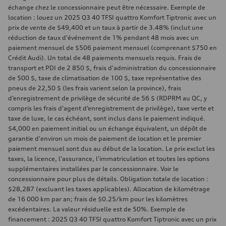
échange chez le concessionnaire peut être nécessaire. Exemple de
location : louez un 2025 Q3 40 TFSI quattro Komfort Tiptronic avec un
prix de vente de $49,400 et un taux à partir de 3.48% (inclut une
réduction de taux d'événement de 1% pendant 48 mois avec un
paiement mensuel de $506 paiement mensuel (comprenant $750 en
Crédit Audi). Un total de 48 paiements mensuels requis. Frais de
transport et PDI de 2 850 $, frais d'administration du concessionnaire
de 500 $, taxe de climatisation de 100 $, taxe représentative des
pneus de 22,50 $ (les frais varient selon la province), frais
d’enregistrement de privilège de sécurité de 56 $ (RDPRM au QC, y
compris les frais d’agent d’enregistrement de privilège), taxe verte et
taxe de luxe, le cas échéant, sont inclus dans le paiement indiqué.
$4,000 en paiement initial ou un échange équivalent, un dépôt de
garantie d'environ un mois de paiement de location et le premier
paiement mensuel sont dus au début de la location. Le prix exclut les
taxes, la licence, l'assurance, l'immatriculation et toutes les options
supplémentaires installées par le concessionnaire. Voir le
concessionnaire pour plus de détails. Obligation totale de location :
$28,287 (excluant les taxes applicables). Allocation de kilométrage
de 16 000 km par an; frais de $0.25/km pour les kilomètres
excédentaires. La valeur résiduelle est de 50%. Exemple de
financement : 2025 Q3 40 TFSI quattro Komfort Tiptronic avec un prix