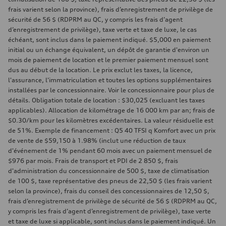
frais varient selon la province), frais d’enregistrement de privilège de
sécurité de 56 $ (RDPRM au QC, y compris les frais d’agent
d’enregistrement de privilège), taxe verte et taxe de luxe, le cas
échéant, sont inclus dans le paiement indiqué. $5,000 en paiement
initial ou un échange équivalent, un dépôt de garantie d'environ un
mois de paiement de location et le premier paiement mensuel sont
dus au début de la location. Le prix exclut les taxes, la licence,
l'assurance, l'immatriculation et toutes les options supplémentaires
installées par le concessionnaire. Voir le concessionnaire pour plus de
détails. Obligation totale de location : $30,025 (excluant les taxes
applicables). Allocation de kilométrage de 16 000 km par an; frais de
$0.30/km pour les kilomètres excédentaires. La valeur résiduelle est
de 51%. Exemple de financement : Q5 40 TFSI q Komfort avec un prix
de vente de $59,150 à 1.98% (inclut une réduction de taux
d'événement de 1% pendant 60 mois avec un paiement mensuel de
$976 par mois. Frais de transport et PDI de 2 850 $, frais
d'administration du concessionnaire de 500 $, taxe de climatisation
de 100 $, taxe représentative des pneus de 22,50 $ (les frais varient
selon la province), frais du conseil des concessionnaires de 12,50 $,
frais d’enregistrement de privilège de sécurité de 56 $ (RDPRM au QC,
y compris les frais d’agent d’enregistrement de privilège), taxe verte
et taxe de luxe si applicable, sont inclus dans le paiement indiqué. Un