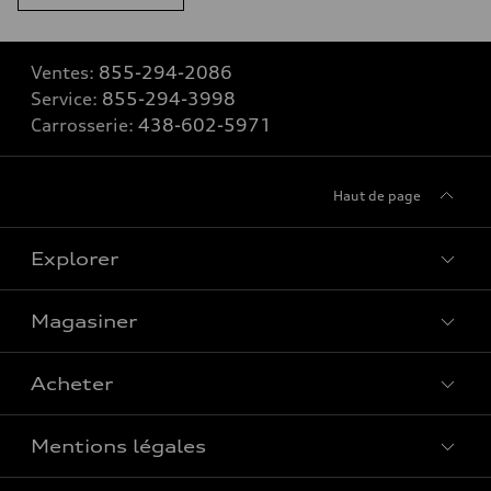
Ventes:
855-294-2086
Service:
855-294-3998
Carrosserie:
438-602-5971
Haut de page
Explorer
Magasiner
Voir tous les modèles
Acheter
Offres spéciales
Mentions légales
Réserver un essai routier