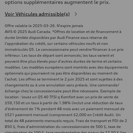
options supplémentaires augmentent le prix.
Voir Véhicules admissible(s)
Offre valable le 2025-03-26. N'expire jamais
AVIS © 2025 Audi Canada. *Offres de location et de financement à
durée limitée disponibles par Audi Finance sous réserve de
l'approbation du crédit, sur certains véhicules neufs et non
immatriculés Q5. Le concessionnaire peut vendre/financer à un prix
inférieur. Les taux de départ sont annoncés; les taux varient et
peuvent être plus élevés pour d'autres durées de terme et certains
modèles. Les modèles européens sont montrés avec des équipements
optionnels qui pourraient ne pas être disponibles au moment de
l'achat. Les offres se terminent le 2 juin 2025 et sont sujettes à des
changements ou à une annulation sans préavis. Une commande/
échange chez le concessionnaire peut être nécessaire. Exemple de
location : louez un Q5 40 TFSI q Komfort avec un prix de vente de
$59,150 et un taux à partir de 1.98% (inclut une réduction de taux
d'événement de 1% pendant 48 mois avec un paiement mensuel de
$521 paiement mensuel (comprenant $2,000 en Crédit Audi). Un
total de 48 paiements mensuels requis. Frais de transport et PDI de 2
850 $, frais d'administration du concessionnaire de 500 $, taxe de
climatisation de 100 $, taxe représentative des pneus de 22,50 $ (les