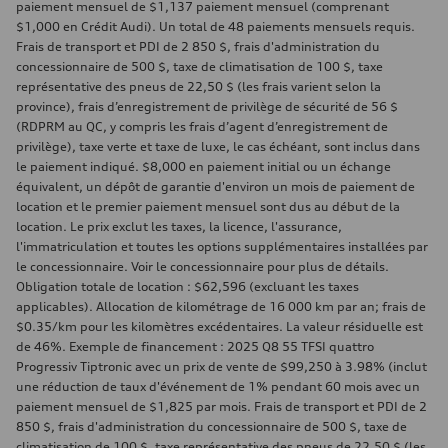
paiement mensuel de $1,137 paiement mensuel (comprenant
$1,000 en Crédit Audi). Un total de 48 paiements mensuels requis.
Frais de transport et PDI de 2 850 $, frais d'administration du
concessionnaire de 500 $, taxe de climatisation de 100 $, taxe
représentative des pneus de 22,50 $ (les frais varient selon la
province), frais d’enregistrement de privilège de sécurité de 56 $
(RDPRM au QC, y compris les frais d’agent d’enregistrement de
privilège), taxe verte et taxe de luxe, le cas échéant, sont inclus dans
le paiement indiqué. $8,000 en paiement initial ou un échange
équivalent, un dépôt de garantie d'environ un mois de paiement de
location et le premier paiement mensuel sont dus au début de la
location. Le prix exclut les taxes, la licence, l'assurance,
l'immatriculation et toutes les options supplémentaires installées par
le concessionnaire. Voir le concessionnaire pour plus de détails.
Obligation totale de location : $62,596 (excluant les taxes
applicables). Allocation de kilométrage de 16 000 km par an; frais de
$0.35/km pour les kilomètres excédentaires. La valeur résiduelle est
de 46%. Exemple de financement : 2025 Q8 55 TFSI quattro
Progressiv Tiptronic avec un prix de vente de $99,250 à 3.98% (inclut
une réduction de taux d'événement de 1% pendant 60 mois avec un
paiement mensuel de $1,825 par mois. Frais de transport et PDI de 2
850 $, frais d'administration du concessionnaire de 500 $, taxe de
climatisation de 100 $, taxe représentative des pneus de 22,50 $ (les