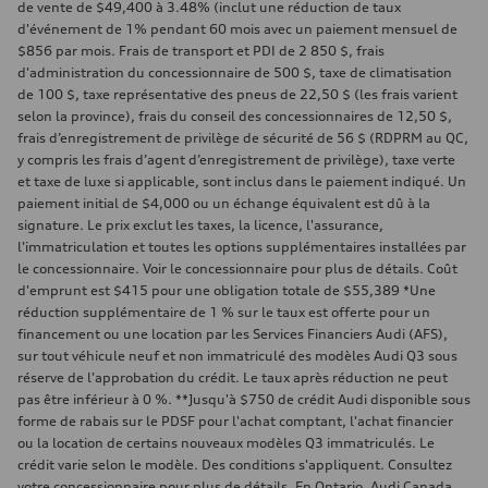
de vente de $49,400 à 3.48% (inclut une réduction de taux
d'événement de 1% pendant 60 mois avec un paiement mensuel de
$856 par mois. Frais de transport et PDI de 2 850 $, frais
d'administration du concessionnaire de 500 $, taxe de climatisation
de 100 $, taxe représentative des pneus de 22,50 $ (les frais varient
selon la province), frais du conseil des concessionnaires de 12,50 $,
frais d’enregistrement de privilège de sécurité de 56 $ (RDPRM au QC,
y compris les frais d’agent d’enregistrement de privilège), taxe verte
et taxe de luxe si applicable, sont inclus dans le paiement indiqué. Un
paiement initial de $4,000 ou un échange équivalent est dû à la
signature. Le prix exclut les taxes, la licence, l'assurance,
l'immatriculation et toutes les options supplémentaires installées par
le concessionnaire. Voir le concessionnaire pour plus de détails. Coût
d'emprunt est $415 pour une obligation totale de $55,389 *Une
réduction supplémentaire de 1 % sur le taux est offerte pour un
financement ou une location par les Services Financiers Audi (AFS),
sur tout véhicule neuf et non immatriculé des modèles Audi Q3 sous
réserve de l'approbation du crédit. Le taux après réduction ne peut
pas être inférieur à 0 %. **Jusqu'à $750 de crédit Audi disponible sous
forme de rabais sur le PDSF pour l'achat comptant, l'achat financier
ou la location de certains nouveaux modèles Q3 immatriculés. Le
crédit varie selon le modèle. Des conditions s'appliquent. Consultez
votre concessionnaire pour plus de détails. En Ontario, Audi Canada