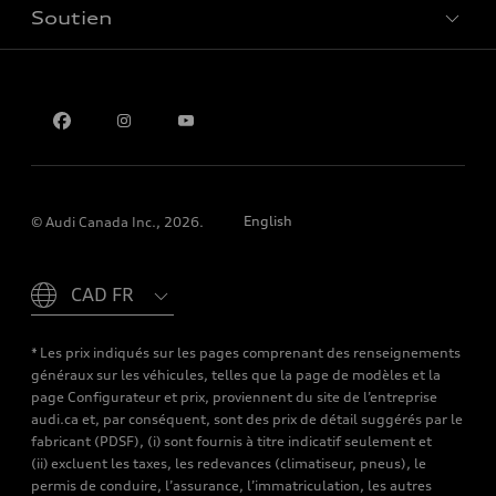
Soutien
Confidentialité
Pour nous joindre
English
© Audi Canada Inc., 2026.
Please select country
* Les prix indiqués sur les pages comprenant des renseignements
généraux sur les véhicules, telles que la page de modèles et la
page Configurateur et prix, proviennent du site de l’entreprise
audi.ca et, par conséquent, sont des prix de détail suggérés par le
fabricant (PDSF), (i) sont fournis à titre indicatif seulement et
(ii) excluent les taxes, les redevances (climatiseur, pneus), le
permis de conduire, l’assurance, l’immatriculation, les autres